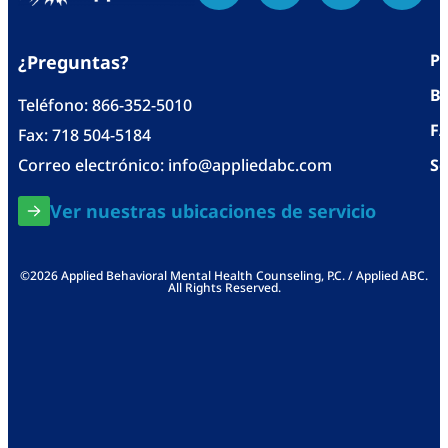
Po
¿Preguntas?
Bl
Teléfono:
866-352-5010
F
Fax: 718 504-5184
Correo electrónico:
info@appliedabc.com
Se
Ver nuestras ubicaciones de servicio
©2026 Applied Behavioral Mental Health Counseling, P.C. / Applied ABC.
All Rights Reserved.