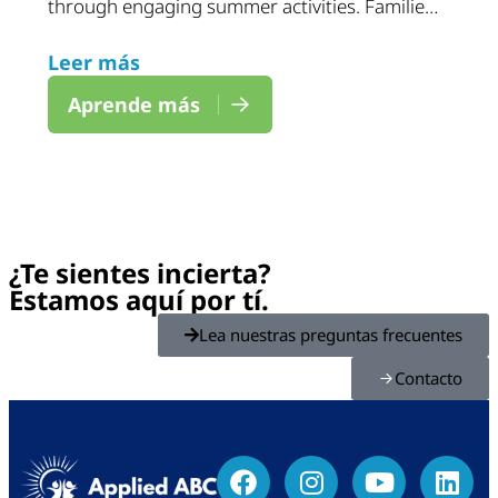
through engaging summer activities. Families
can expect a structured and welcoming
Leer más
setting designed to support growth, social
interaction, and daily learning throughout the
Aprende más
summer.
¿Te sientes incierta?
Estamos aquí por tí.
Lea nuestras preguntas frecuentes
Contacto