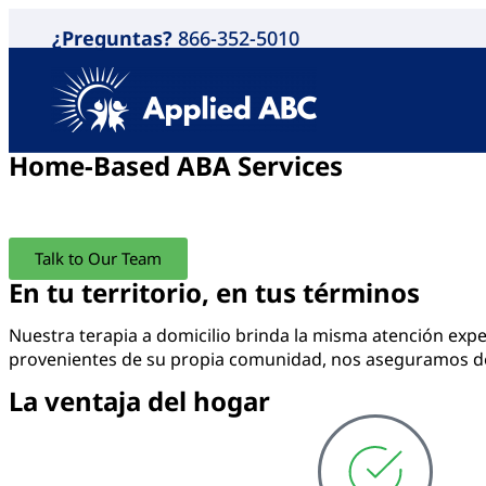
¿Preguntas?
866-352-5010
Home-Based ABA Services ​
Family-centered ABA at home, designed by BCBAs and delive
Talk to Our Team
En tu territorio, en tus términos
Nuestra terapia a domicilio brinda la misma atención exp
provenientes de su propia comunidad, nos aseguramos de 
La ventaja del hogar