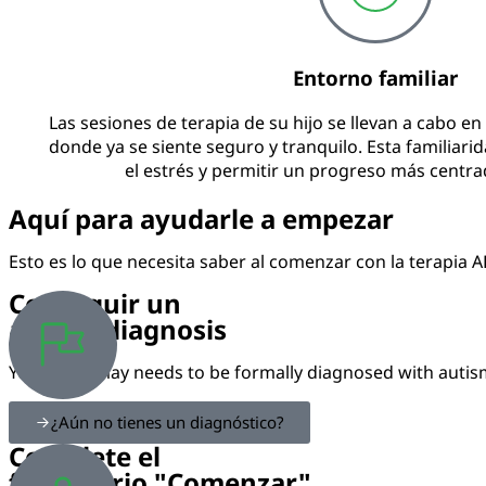
Entorno familiar
Las sesiones de terapia de su hijo se llevan a cabo e
donde ya se siente seguro y tranquilo. Esta familiar
el estrés y permitir un progreso más centrad
Aquí para ayudarle a empezar
Esto es lo que necesita saber al comenzar con la terapia A
Conseguir un
autism diagnosis
Your child may needs to be formally diagnosed with autis
¿Aún no tienes un diagnóstico?
Complete el
formulario "Comenzar"