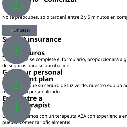
en línea
No te preocupes, solo tardará entre 2 y 5 minutos en com
Empezar
Submit insurance
médica
y de seguros
Una vez que se complete el formulario, proporcionará alg
de seguros para su aprobación.
Get your personal
treatment plan
Después de que su seguro dé luz verde, nuestro equipo ad
tratamiento personalizado.
Encuentre a
local therapist
Lo emparejamos con un terapeuta ABA con experiencia en s
pueden comenzar oficialmente!