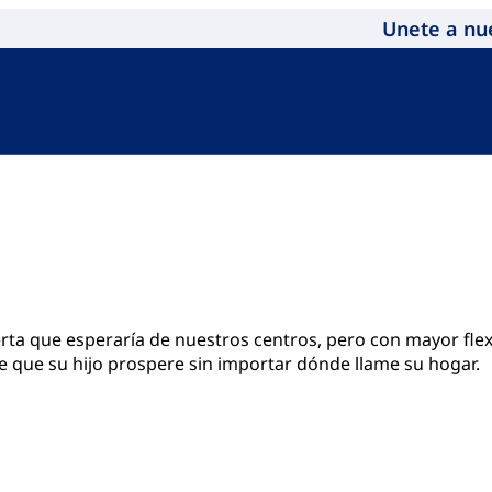
Unete a nu
red by trained therapists for practical, measurable gains.
erta que esperaría de nuestros centros, pero con mayor fle
que su hijo prospere sin importar dónde llame su hogar.