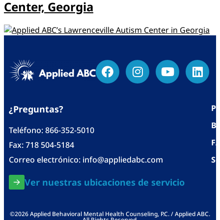
Center, Georgia
Po
¿Preguntas?
Bl
Teléfono:
866-352-5010
F
Fax: 718 504-5184
Correo electrónico:
info@appliedabc.com
Se
Ver nuestras ubicaciones de servicio
©2026 Applied Behavioral Mental Health Counseling, P.C. / Applied ABC.
All Rights Reserved.