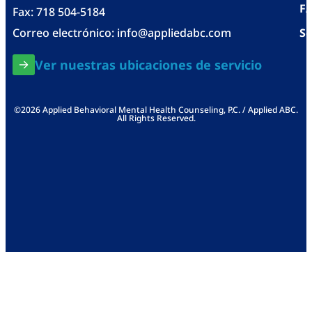
F
Fax: 718 504-5184
Correo electrónico:
info@appliedabc.com
Se
Ver nuestras ubicaciones de servicio
©2026 Applied Behavioral Mental Health Counseling, P.C. / Applied ABC.
All Rights Reserved.