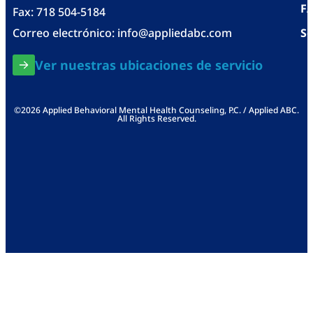
F
Fax: 718 504-5184
Correo electrónico:
info@appliedabc.com
Se
Ver nuestras ubicaciones de servicio
©2026 Applied Behavioral Mental Health Counseling, P.C. / Applied ABC.
All Rights Reserved.