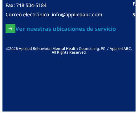
F
Fax: 718 504-5184
Correo electrónico:
info@appliedabc.com
Se
Ver nuestras ubicaciones de servicio
©2026 Applied Behavioral Mental Health Counseling, P.C. / Applied ABC.
All Rights Reserved.