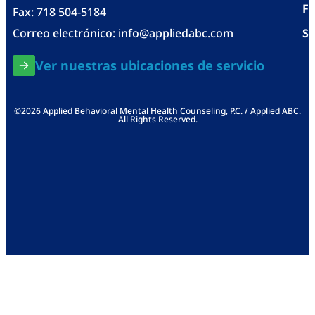
F
Fax: 718 504-5184
Correo electrónico:
info@appliedabc.com
Se
Ver nuestras ubicaciones de servicio
©2026 Applied Behavioral Mental Health Counseling, P.C. / Applied ABC.
All Rights Reserved.