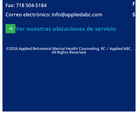
F
Fax: 718 504-5184
Correo electrónico:
info@appliedabc.com
Se
Ver nuestras ubicaciones de servicio
©2026 Applied Behavioral Mental Health Counseling, P.C. / Applied ABC.
All Rights Reserved.