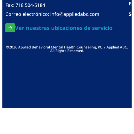
F
Fax: 718 504-5184
Correo electrónico:
info@appliedabc.com
Se
Ver nuestras ubicaciones de servicio
©2026 Applied Behavioral Mental Health Counseling, P.C. / Applied ABC.
All Rights Reserved.