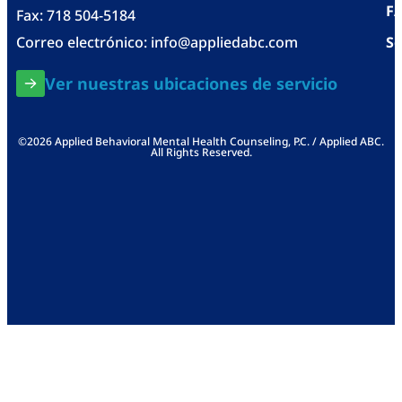
F
Fax: 718 504-5184
Correo electrónico:
info@appliedabc.com
Se
Ver nuestras ubicaciones de servicio
©2026 Applied Behavioral Mental Health Counseling, P.C. / Applied ABC.
All Rights Reserved.