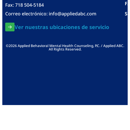
F
Fax: 718 504-5184
Correo electrónico:
info@appliedabc.com
Se
Ver nuestras ubicaciones de servicio
©2026 Applied Behavioral Mental Health Counseling, P.C. / Applied ABC.
All Rights Reserved.