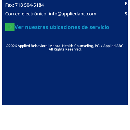
F
Fax: 718 504-5184
Correo electrónico:
info@appliedabc.com
Se
Ver nuestras ubicaciones de servicio
©2026 Applied Behavioral Mental Health Counseling, P.C. / Applied ABC.
All Rights Reserved.