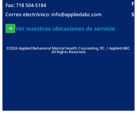
F
Fax: 718 504-5184
Correo electrónico:
info@appliedabc.com
Se
Ver nuestras ubicaciones de servicio
©2026 Applied Behavioral Mental Health Counseling, P.C. / Applied ABC.
All Rights Reserved.