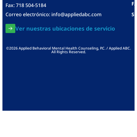
F
Fax: 718 504-5184
Correo electrónico:
info@appliedabc.com
Se
Ver nuestras ubicaciones de servicio
©2026 Applied Behavioral Mental Health Counseling, P.C. / Applied ABC.
All Rights Reserved.