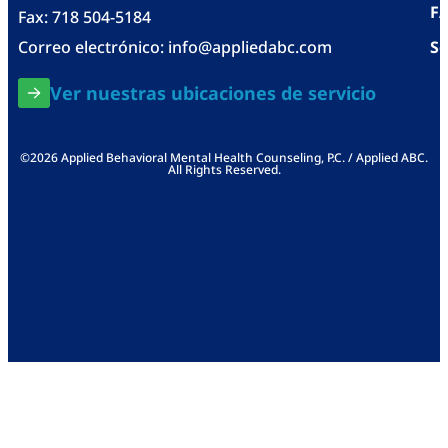
F
Fax: 718 504-5184
Correo electrónico:
info@appliedabc.com
Se
Ver nuestras ubicaciones de servicio
©2026 Applied Behavioral Mental Health Counseling, P.C. / Applied ABC.
All Rights Reserved.