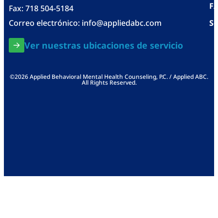
F
Fax: 718 504-5184
Correo electrónico:
info@appliedabc.com
Se
Ver nuestras ubicaciones de servicio
©2026 Applied Behavioral Mental Health Counseling, P.C. / Applied ABC.
All Rights Reserved.