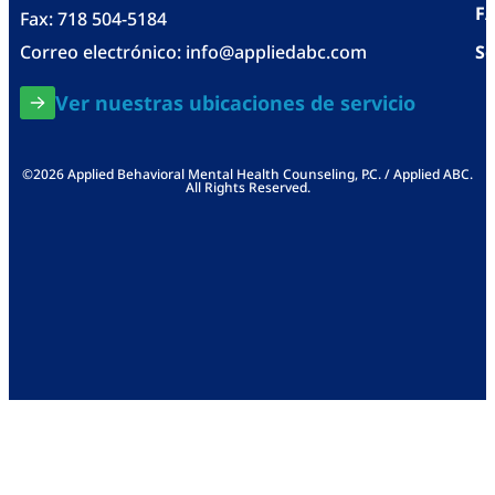
F
Fax: 718 504-5184
Correo electrónico:
info@appliedabc.com
Se
Ver nuestras ubicaciones de servicio
©2026 Applied Behavioral Mental Health Counseling, P.C. / Applied ABC.
All Rights Reserved.