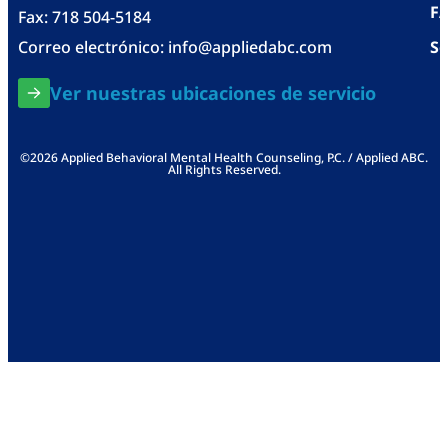
F
Fax: 718 504-5184
Correo electrónico:
info@appliedabc.com
Se
Ver nuestras ubicaciones de servicio
©2026 Applied Behavioral Mental Health Counseling, P.C. / Applied ABC.
All Rights Reserved.