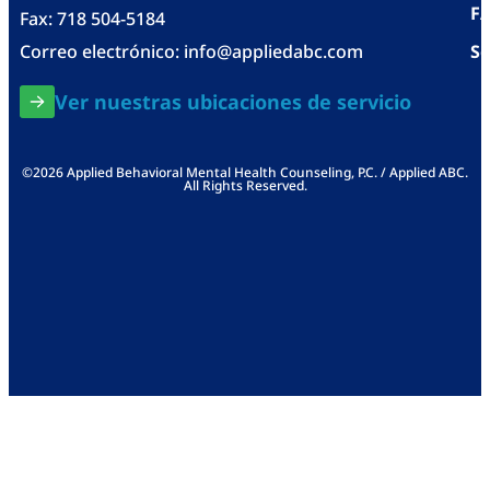
F
Fax: 718 504-5184
Correo electrónico:
info@appliedabc.com
Se
Ver nuestras ubicaciones de servicio
©2026 Applied Behavioral Mental Health Counseling, P.C. / Applied ABC.
All Rights Reserved.