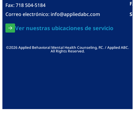
F
Fax: 718 504-5184
Correo electrónico:
info@appliedabc.com
Se
Ver nuestras ubicaciones de servicio
©2026 Applied Behavioral Mental Health Counseling, P.C. / Applied ABC.
All Rights Reserved.