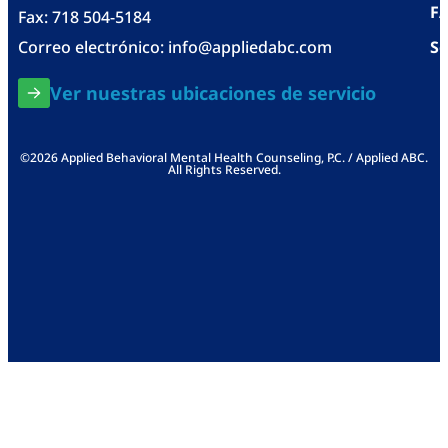
F
Fax: 718 504-5184
Correo electrónico:
info@appliedabc.com
Se
Ver nuestras ubicaciones de servicio
©2026 Applied Behavioral Mental Health Counseling, P.C. / Applied ABC.
All Rights Reserved.