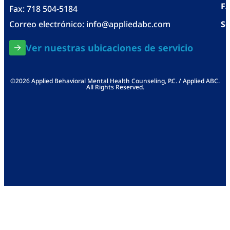
F
Fax: 718 504-5184
Correo electrónico:
info@appliedabc.com
Se
Ver nuestras ubicaciones de servicio
©2026 Applied Behavioral Mental Health Counseling, P.C. / Applied ABC.
All Rights Reserved.