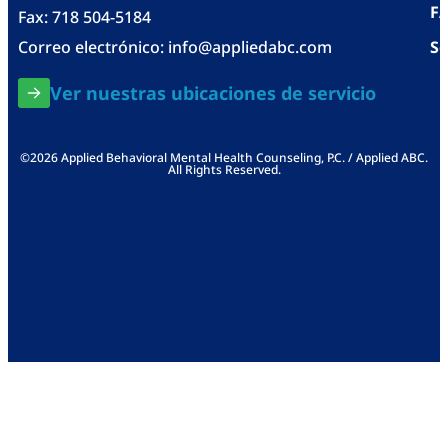
F
Fax: 718 504-5184
Correo electrónico:
info@appliedabc.com
Se
Ver nuestras ubicaciones de servicio
©2026 Applied Behavioral Mental Health Counseling, P.C. / Applied ABC.
All Rights Reserved.