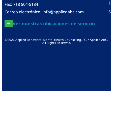
F
Fax: 718 504-5184
Correo electrónico:
info@appliedabc.com
Se
Ver nuestras ubicaciones de servicio
©2026 Applied Behavioral Mental Health Counseling, P.C. / Applied ABC.
All Rights Reserved.