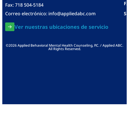
F
Fax: 718 504-5184
Correo electrónico:
info@appliedabc.com
Se
Ver nuestras ubicaciones de servicio
©2026 Applied Behavioral Mental Health Counseling, P.C. / Applied ABC.
All Rights Reserved.