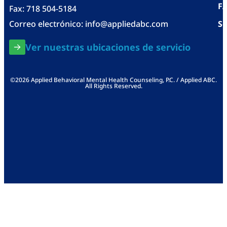
F
Fax: 718 504-5184
Correo electrónico:
info@appliedabc.com
Se
Ver nuestras ubicaciones de servicio
©2026 Applied Behavioral Mental Health Counseling, P.C. / Applied ABC.
All Rights Reserved.