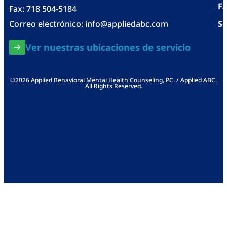
F
Fax: 718 504-5184
Correo electrónico:
info@appliedabc.com
Se
Ver nuestras ubicaciones de servicio
©2026 Applied Behavioral Mental Health Counseling, P.C. / Applied ABC.
All Rights Reserved.