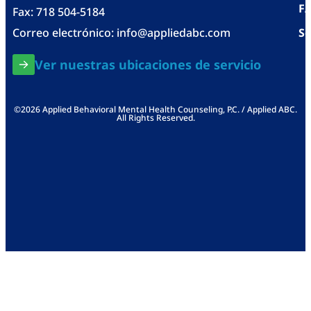
F
Fax: 718 504-5184
Correo electrónico:
info@appliedabc.com
Se
Ver nuestras ubicaciones de servicio
©2026 Applied Behavioral Mental Health Counseling, P.C. / Applied ABC.
All Rights Reserved.