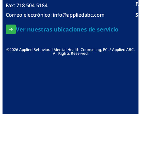
F
Fax: 718 504-5184
Correo electrónico:
info@appliedabc.com
Se
Ver nuestras ubicaciones de servicio
©2026 Applied Behavioral Mental Health Counseling, P.C. / Applied ABC.
All Rights Reserved.