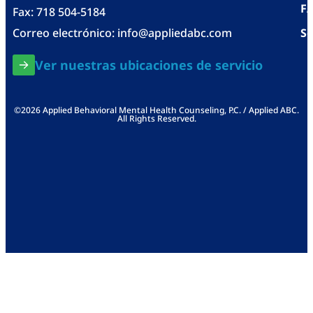
F
Fax: 718 504-5184
Correo electrónico:
info@appliedabc.com
Se
Ver nuestras ubicaciones de servicio
©2026 Applied Behavioral Mental Health Counseling, P.C. / Applied ABC.
All Rights Reserved.