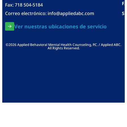
F
Fax: 718 504-5184
Correo electrónico:
info@appliedabc.com
Se
Ver nuestras ubicaciones de servicio
©2026 Applied Behavioral Mental Health Counseling, P.C. / Applied ABC.
All Rights Reserved.