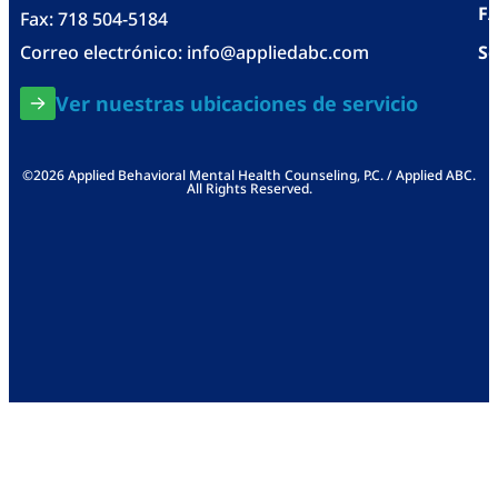
F
Fax: 718 504-5184
Correo electrónico:
info@appliedabc.com
Se
Ver nuestras ubicaciones de servicio
©2026 Applied Behavioral Mental Health Counseling, P.C. / Applied ABC.
All Rights Reserved.