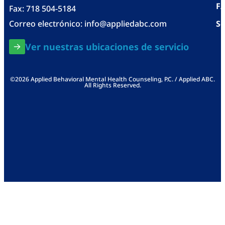
F
Fax: 718 504-5184
Correo electrónico:
info@appliedabc.com
Se
Ver nuestras ubicaciones de servicio
©2026 Applied Behavioral Mental Health Counseling, P.C. / Applied ABC.
All Rights Reserved.