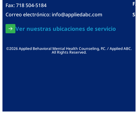
F
Fax: 718 504-5184
Correo electrónico:
info@appliedabc.com
Se
Ver nuestras ubicaciones de servicio
©2026 Applied Behavioral Mental Health Counseling, P.C. / Applied ABC.
All Rights Reserved.