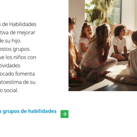
 de Habilidades
ctiva de mejorar
e su hijo.
 estos grupos
e los niños con
tividades
nfocado fomenta
autoestima de su
o social.
 grupos de habilidades