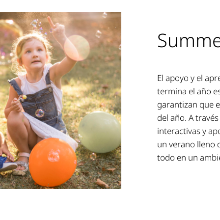
Summer
El apoyo y el ap
termina el año e
garantizan que e
del año. A travé
interactivas y ap
un verano lleno 
todo en un ambie