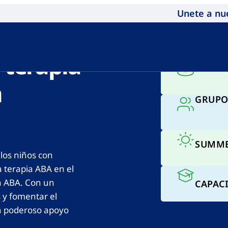
Unete a nu
s niños a
TERAP
 terapia
TERAP
a
GRUPO
SUMME
los niños con
la terapia ABA en el
a ABA. Con un
CAPAC
 y fomentar el
un poderoso apoyo