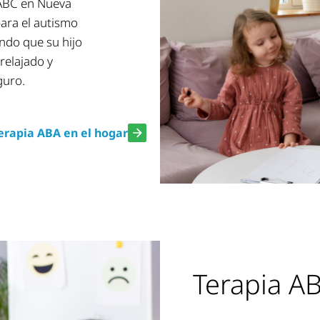
 ABC en Nueva
ara el autismo
ndo que su hijo
relajado y
guro.
erapia ABA en el hogar
Terapia A