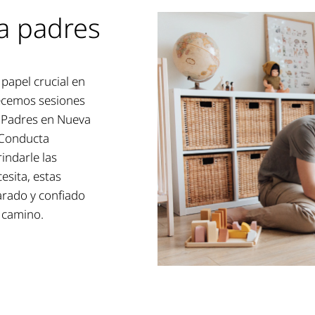
a padres
papel crucial en
frecemos sesiones
 Padres en Nueva
 Conducta
indarle las
sita, estas
arado y confiado
 camino.