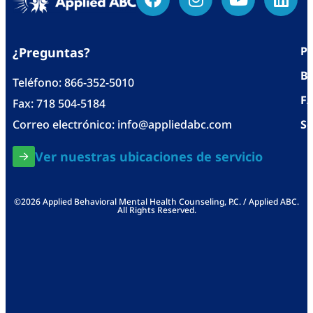
Po
¿Preguntas?
Bl
Teléfono:
866-352-5010
F
Fax: 718 504-5184
Correo electrónico:
info@appliedabc.com
Se
Ver nuestras ubicaciones de servicio
©2026 Applied Behavioral Mental Health Counseling, P.C. / Applied ABC.
All Rights Reserved.