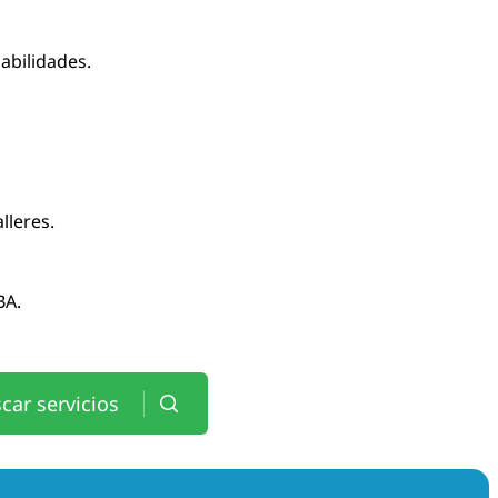
habilidades.
lleres.
BA.
car servicios