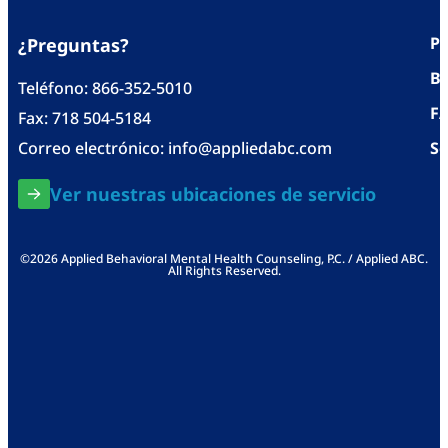
Po
¿Preguntas?
Bl
Teléfono:
866-352-5010
F
Fax: 718 504-5184
Correo electrónico:
info@appliedabc.com
Se
Ver nuestras ubicaciones de servicio
©2026 Applied Behavioral Mental Health Counseling, P.C. / Applied ABC.
All Rights Reserved.