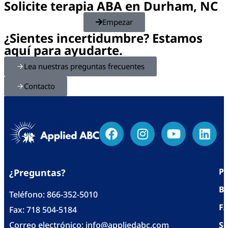
Solicite terapia ABA en Durham, NC
Empezar
¿Sientes incertidumbre? Estamos
aquí para ayudarte.
Lea nuestras preguntas frecuentes
Contacto
Po
¿Preguntas?
Bl
Teléfono:
866-352-5010
F
Fax: 718 504-5184
Correo electrónico:
info@appliedabc.com
Se