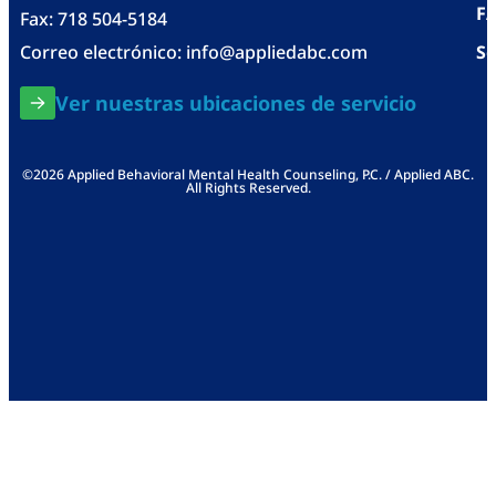
F
Fax: 718 504-5184
Correo electrónico:
info@appliedabc.com
Se
Ver nuestras ubicaciones de servicio
©2026 Applied Behavioral Mental Health Counseling, P.C. / Applied ABC.
All Rights Reserved.