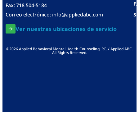
F
Fax: 718 504-5184
Correo electrónico:
info@appliedabc.com
Se
Ver nuestras ubicaciones de servicio
©2026 Applied Behavioral Mental Health Counseling, P.C. / Applied ABC.
All Rights Reserved.