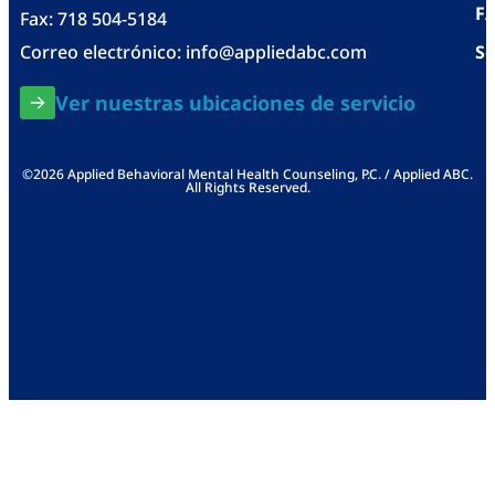
F
Fax: 718 504-5184
Correo electrónico:
info@appliedabc.com
Se
Ver nuestras ubicaciones de servicio
©2026 Applied Behavioral Mental Health Counseling, P.C. / Applied ABC.
All Rights Reserved.