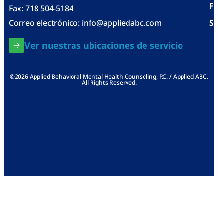
F
Fax: 718 504-5184
Correo electrónico:
info@appliedabc.com
Se
Ver nuestras ubicaciones de servicio
©2026 Applied Behavioral Mental Health Counseling, P.C. / Applied ABC.
All Rights Reserved.