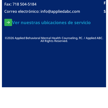
F
Fax: 718 504-5184
Correo electrónico:
info@appliedabc.com
Se
Ver nuestras ubicaciones de servicio
©2026 Applied Behavioral Mental Health Counseling, P.C. / Applied ABC.
All Rights Reserved.